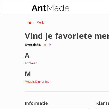
Merk
Vind je favoriete me
Overzicht:
A
M
A
AntWear
M
Meat is Dinner Inc
Informatie
Klant