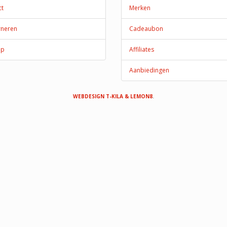
ct
Merken
rneren
Cadeaubon
ap
Affiliates
Aanbiedingen
WEBDESIGN T-KILA & LEMON8
.