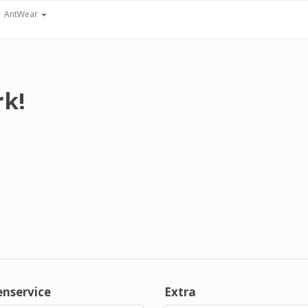
AntWear
rk!
enservice
Extra